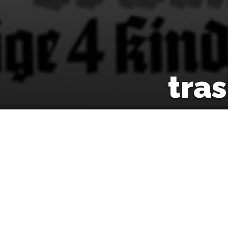
tra
18/12/2020
por
Fiction Brands