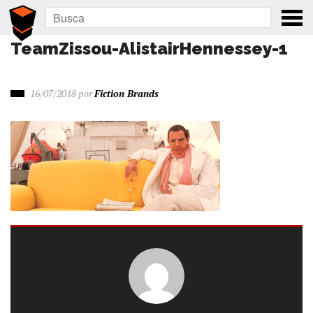
TeamZissou-AlistairHennessey-1
16/07/2018
por
Fiction Brands