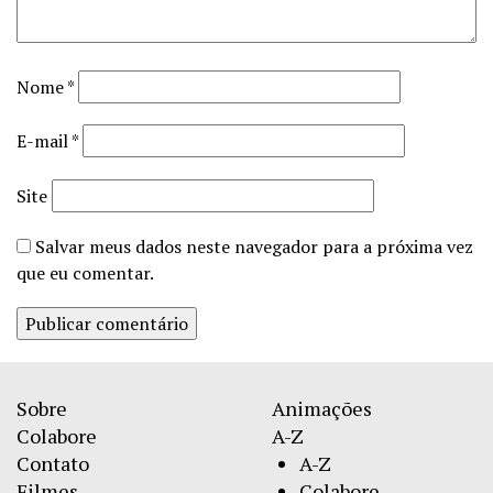
Nome
*
E-mail
*
Site
Salvar meus dados neste navegador para a próxima vez
que eu comentar.
Sobre
Animações
Colabore
A-Z
Contato
A-Z
Filmes
Colabore