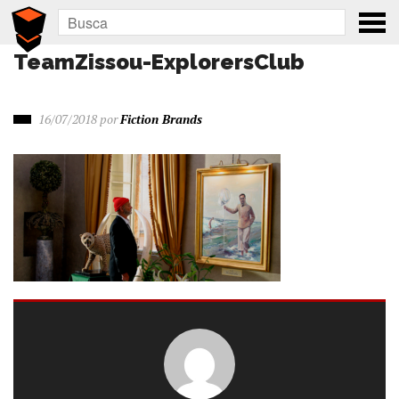
TeamZissou-ExplorersClub
16/07/2018
por
Fiction Brands