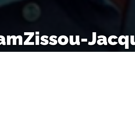
amZissou-Jacq