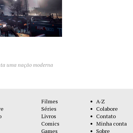
enta uma nação moderna
Filmes
A-Z
re
Séries
Colabore
o
Livros
Contato
Comics
Minha conta
Games
Sobre