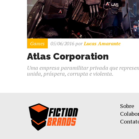
Games
05/06/2016
por
Lucas Amarante
Atlas Corporation
Uma empresa paramilitar privada que repres
unida, próspera, corrupta e violenta.
Sobre
Colabo
Contat