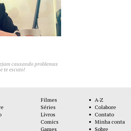
stejam causando problemas
 te escuto!
Filmes
A-Z
re
Séries
Colabore
o
Livros
Contato
Comics
Minha conta
Games
Sobre