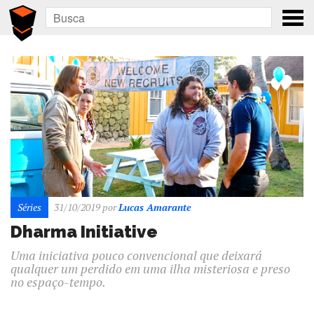
Séries
31/10/2019
por
Lucas Amarante
Dharma Initiative
Uma iniciativa pouco convencional que deixará
qualquer um perdido em uma ilha misteriosa e preso
no espaço-tempo.