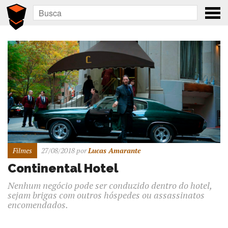
Filmes
27/08/2018
por
Lucas Amarante
Continental Hotel
Nenhum negócio pode ser conduzido dentro do hotel,
sejam brigas com outros hóspedes ou assassinatos
encomendados.