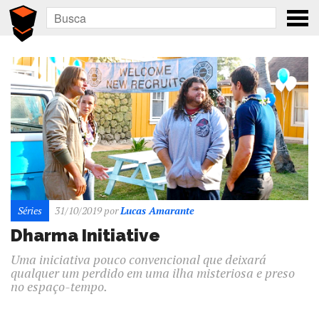
Séries
31/10/2019
por
Lucas Amarante
Dharma Initiative
Uma iniciativa pouco convencional que deixará
qualquer um perdido em uma ilha misteriosa e preso
no espaço-tempo.