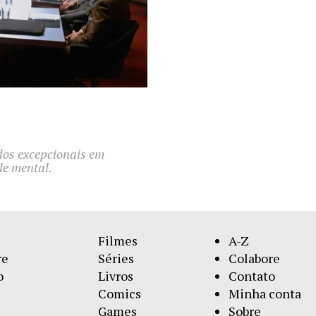
ados excepcionais em
ole mental.
Filmes
A-Z
re
Séries
Colabore
o
Livros
Contato
Comics
Minha conta
Games
Sobre