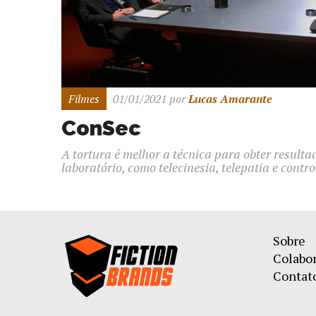
Filmes
01/01/2021
por
Lucas Amarante
ConSec
A tortura é melhor a técnica para obter result
laboratório, como telecinesia, telepatia e contr
Sobre
Colabo
Contat