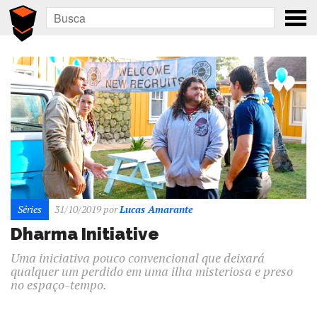
Séries
31/10/2019
por
Lucas Amarante
Dharma Initiative
Uma iniciativa pouco convencional que deixará
qualquer um perdido em uma ilha misteriosa e preso
no espaço-tempo.