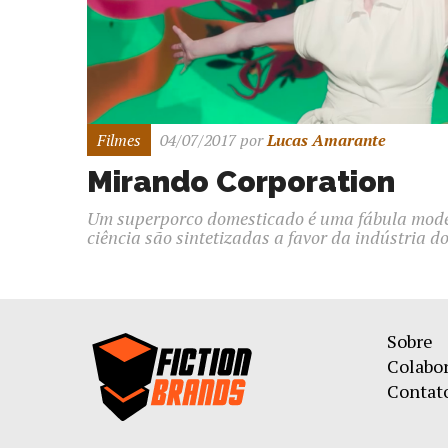
Filmes
04/07/2017
por
Lucas Amarante
Mirando Corporation
Um superporco domesticado é uma fábula mode
ciência são sintetizadas a favor da indústria d
Sobre
Colabo
Contat