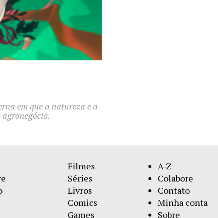
rna em que a natureza e a
o agronegócio.
Filmes
A-Z
re
Séries
Colabore
o
Livros
Contato
Comics
Minha conta
Games
Sobre