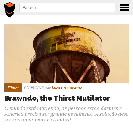
Filmes
05/08/2018
por
Lucas Amarante
Brawndo, the Thirst Mutilator
O mundo está morrendo, as pessoas estão doentes e
América precisa ser grande novamente. A solução deve
ser consumir mais eletrólitos!