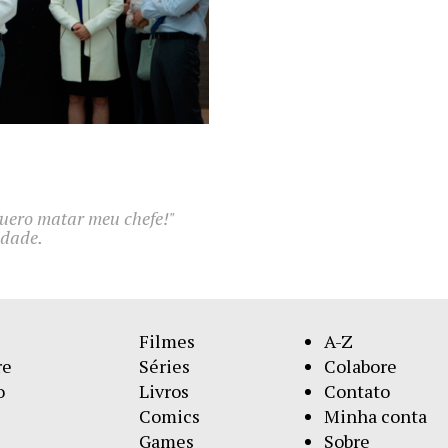
Quero matar meu chefe!"
idade.
Filmes
A-Z
re
Séries
Colabore
o
Livros
Contato
Comics
Minha conta
Games
Sobre