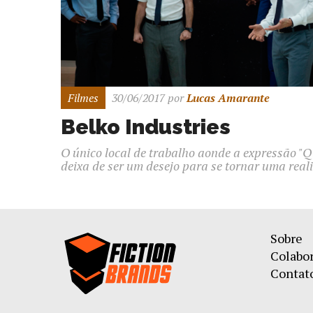
Filmes
30/06/2017
por
Lucas Amarante
Belko Industries
O único local de trabalho aonde a expressão "
deixa de ser um desejo para se tornar uma real
Sobre
Colabo
Contat