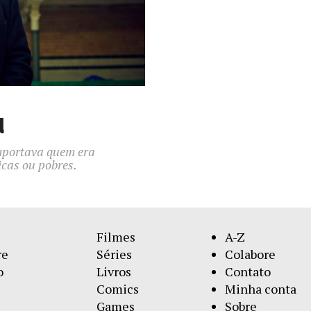
d
importava quem era
icas ou pobres.
Filmes
A-Z
re
Séries
Colabore
o
Livros
Contato
Comics
Minha conta
Games
Sobre