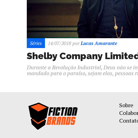
Séries
14/07/2018
por
Lucas Amarante
Shelby Company Limite
Durante a Revolução Industrial, Deus não se 
mandado para o paraíso, sejam elas, pessoas r
Sobre
Colabo
Contat