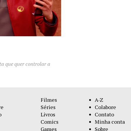
ta que quer controlar a
Filmes
A-Z
re
Séries
Colabore
o
Livros
Contato
Comics
Minha conta
Games
Sobre