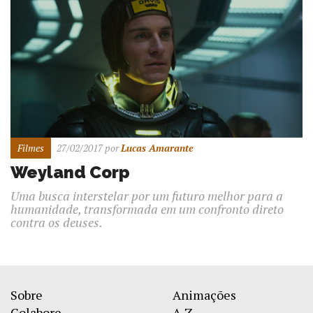
Filmes
27/02/2017
por
Lucas Amarante
Weyland Corp
Uma busca interstelar por um futuro melhor para a
humanidade, transformada em um confronto direto
contra os deuses.
Sobre
Animações
Colabore
A-Z