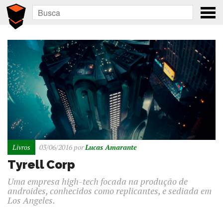
Livros
03/06/2016
por
Lucas Amarante
Tyrell Corp
Uma empresa high-tech focada na produção de
androides, conhecidos como replicantes, e sediada em
Los Angeles.