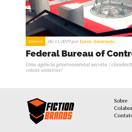
Games
06/11/2019
por
Lucas Amarante
Federal Bureau of Contr
Uma agência governamental secreta / clandesti
coisas sinistras!
Sobre
Colabo
Contat