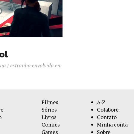
ol
na / estranha envolvida em
Filmes
A-Z
re
Séries
Colabore
o
Livros
Contato
Comics
Minha conta
Games
Sobre