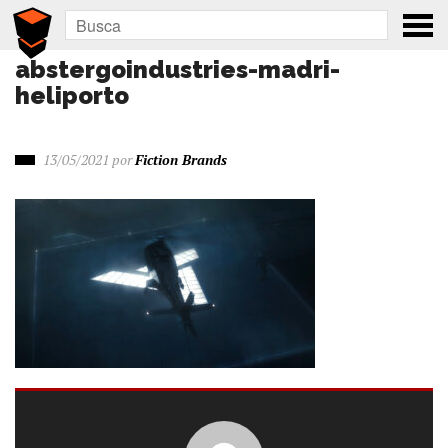
abstergoindustries-madri-
heliporto
13/05/2021
por
Fiction Brands