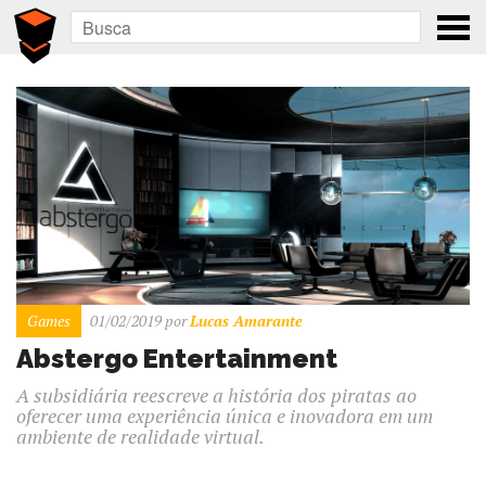
Games
01/02/2019
por
Lucas Amarante
Abstergo Entertainment
A subsidiária reescreve a história dos piratas ao
oferecer uma experiência única e inovadora em um
ambiente de realidade virtual.