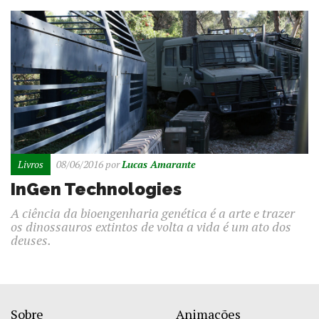
Livros
08/06/2016
por
Lucas Amarante
InGen Technologies
A ciência da bioengenharia genética é a arte e trazer
os dinossauros extintos de volta a vida é um ato dos
deuses.
Sobre
Animações